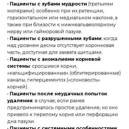
· Пациенты с зубами мудрости
(третьими
молярами): особенно при их ретенции,
горизонтальном или медиальном наклоне, а
также при близости к нижнеальвеолярному
нерву или гайморовой пазухе.
· Пациенты с разрушенными зубами
: когда
над уровнем десны отсутствует коронковая
часть, доступная для захвата щипцами.
· Пациенты с аномалиями корневой
системы
: сросшиеся корни,
«кальцифицированные» (облитерированные)
каналы, гиперцементоз («слоновость»
корней).
· Пациенты после неудачных попыток
удаления
: в случае, если ранее
предпринималось простое удаление, но оно
привело к перелому корня или перфорации
дна пазухи.
· Пациенты с системными особенностями
: