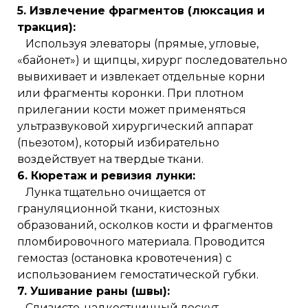
5. Извлечение фрагментов (люксация и
тракция):
Используя элеваторы (прямые, угловые,
«байонет») и щипцы, хирург последовательно
вывихивает и извлекает отдельные корни
или фрагменты коронки. При плотном
прилегании кости может применяться
ультразвуковой хирургический аппарат
(пьезотом), который избирательно
воздействует на твердые ткани.
6. Кюретаж и ревизия лунки:
Лунка тщательно очищается от
грануляционной ткани, кистозных
образований, осколков кости и фрагментов
пломбировочного материала. Проводится
гемостаз (остановка кровотечения) с
использованием гемостатической губки.
7. Ушивание раны (швы):
Слизисто-надкостничный лоскут